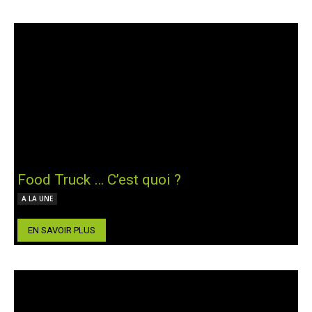
Food Truck … C’est quoi ?
A LA UNE
EN SAVOIR PLUS