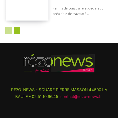
Permis de construire et déclaration
préalable de travaux à...
REZO NEWS - SQUARE PIERRE MASSON 44500 LA
BAULE - 02.51.10.66.45
contact@rezo-news.fr