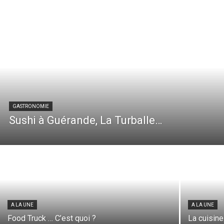
GASTRONOMIE
Sushi à Guérande, La Turballe…
A LA UNE
A LA UNE
Food Truck … C’est quoi ?
La cuisine