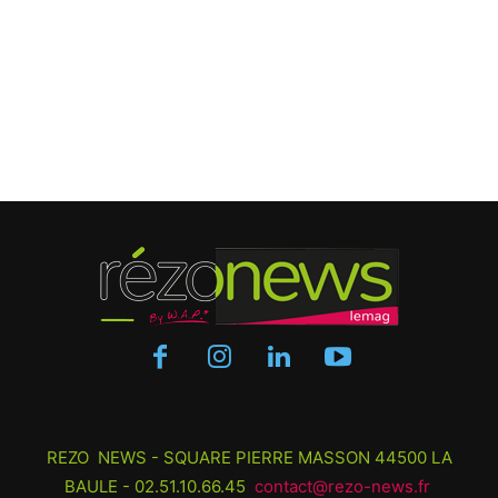
REZO NEWS - SQUARE PIERRE MASSON 44500 LA
BAULE - 02.51.10.66.45
contact@rezo-news.fr