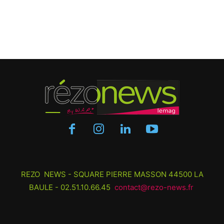
REZO NEWS - SQUARE PIERRE MASSON 44500 LA
BAULE - 02.51.10.66.45
contact@rezo-news.fr