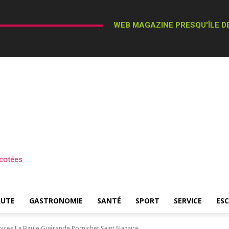
WEB MAGAZINE PRESQU'ÎLE DE
cotées
AUTE
GASTRONOMIE
SANTÉ
SPORT
SERVICE
ES
épices La Baule Guérande Pornichet Saint Nazaire