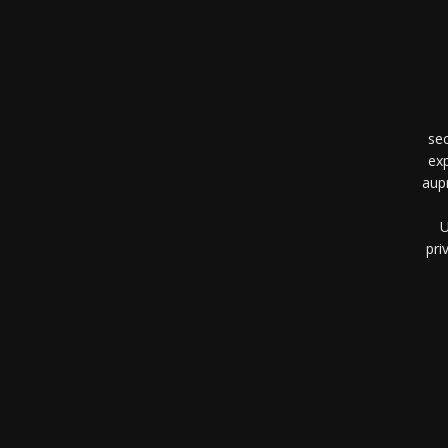
se
exp
aup
U
pri