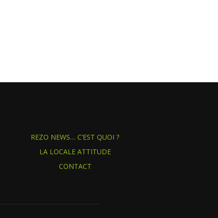
REZO NEWS… C’EST QUOI ?
LA LOCALE ATTITUDE
CONTACT