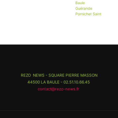
REZO NEWS - SQUARE PIERRE MASSON
44500 LA BAULE - 02.51.10.66.45
contact@rezo-news.fr