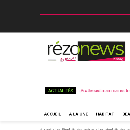
Prothèses mammaires tri
ACTUALITÉS
ACCUEIL
A LA UNE
HABITAT
BE
Accueil
Les Bienfaits des épices
Les bienfaits des 