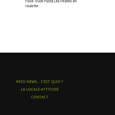
Food Truck Pizza Les Pirates en
roulotte
REZO NEWS… C’EST QUOI ?
LA LOCALE ATTITUDE
CONTACT