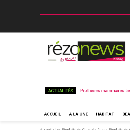
Prothèses mammaires tri
ACTUALITÉS
ACCUEIL
A LA UNE
HABITAT
BE
Accueil
Les Bienfaits du Chocolat Noir
Bienfaits du