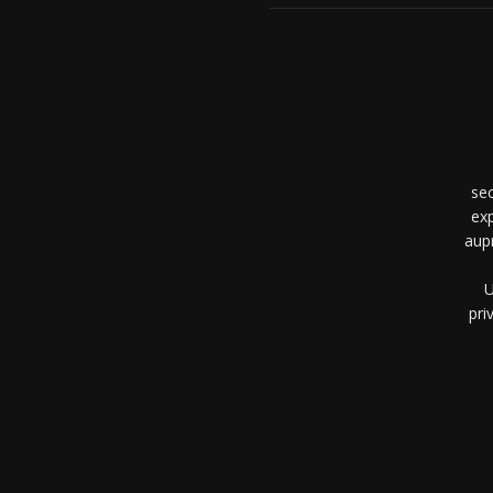
se
exp
aup
U
pri