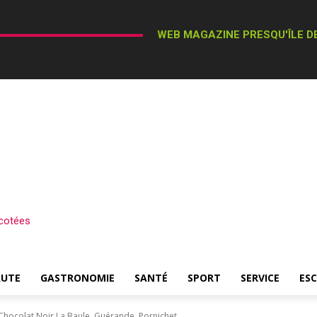
WEB MAGAZINE PRESQU'ÎLE DE
cotées
AUTE
GASTRONOMIE
SANTÉ
SPORT
SERVICE
ES
 Chocolat Noir La Baule, Guérande, Pornichet…