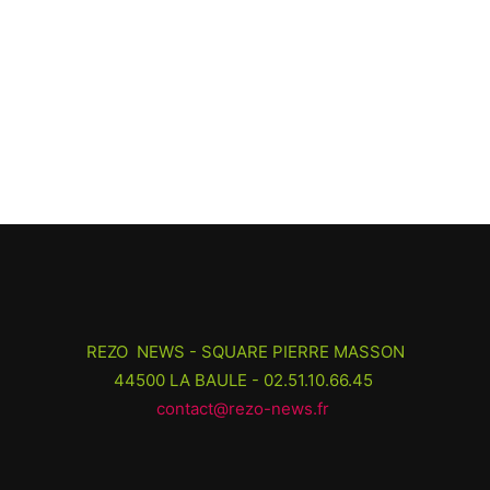
REZO NEWS - SQUARE PIERRE MASSON
44500 LA BAULE - 02.51.10.66.45
contact@rezo-news.fr