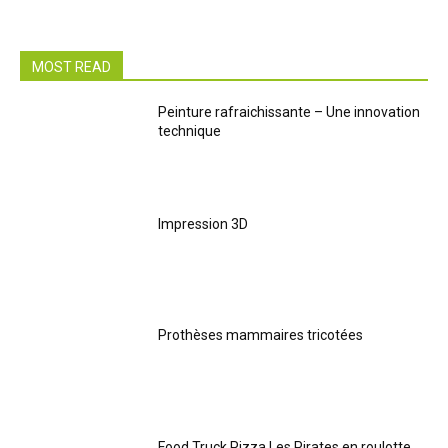
MOST READ
Peinture rafraichissante – Une innovation
technique
Impression 3D
Prothèses mammaires tricotées
Food Truck Pizza Les Pirates en roulotte