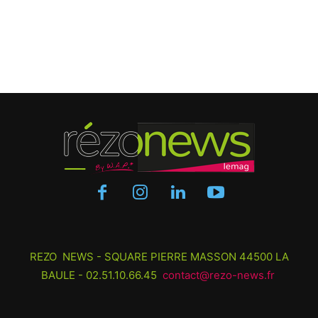
REZO NEWS - SQUARE PIERRE MASSON 44500 LA
BAULE - 02.51.10.66.45
contact@rezo-news.fr