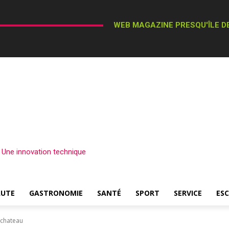
WEB MAGAZINE PRESQU'ÎLE DE
– Une innovation technique
AUTE
GASTRONOMIE
SANTÉ
SPORT
SERVICE
ES
nchateau