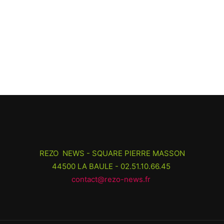
REZO NEWS - SQUARE PIERRE MASSON
44500 LA BAULE - 02.51.10.66.45
contact@rezo-news.fr