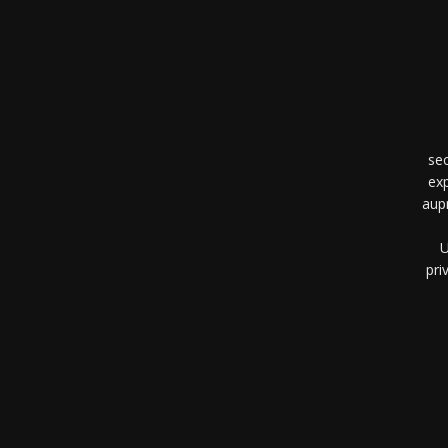
se
exp
aup
U
pri