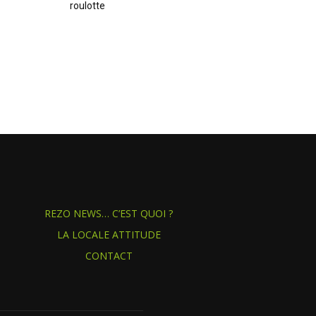
roulotte
REZO NEWS… C’EST QUOI ?
LA LOCALE ATTITUDE
CONTACT