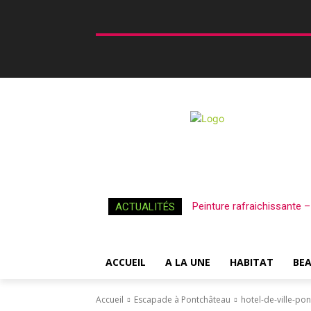
Peinture rafraichissante 
ACTUALITÉS
ACCUEIL
A LA UNE
HABITAT
BE
Accueil
Escapade à Pontchâteau
hotel-de-ville-po