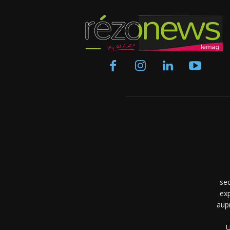
se
exp
aup
U