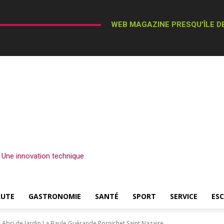
WEB MAGAZINE PRESQU'ÎLE DE
– Une innovation technique
AUTE
GASTRONOMIE
SANTÉ
SPORT
SERVICE
ES
Abri de Jardin La Baule Guérande Pornichet Saint Nazaire