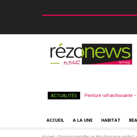
Peinture rafraichissante 
ACTUALITÉS
ACCUEIL
A LA UNE
HABITAT
BE
Accueil
Pourquoi installer un abri dans mon jardin ?