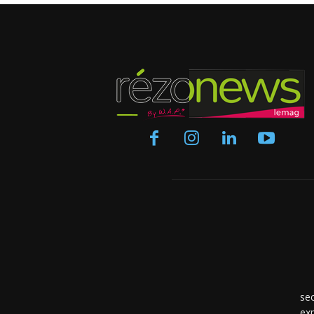
se
exp