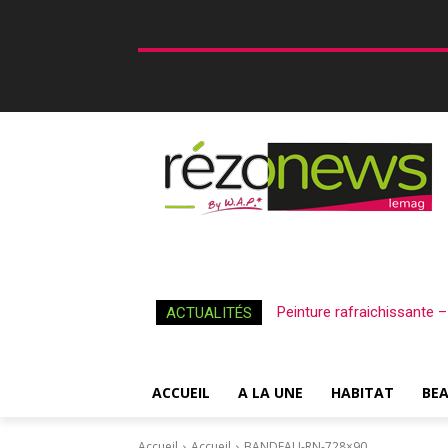
Peinture rafraichissante 
ACTUALITÉS
ACCUEIL
A LA UNE
HABITAT
BE
Accueil
Accueil
BANDEAU-RN-728×90