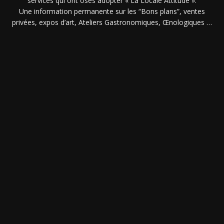
services qui ont osés adopter « La Locale Attitude ».
Une information permanente sur les “Bons plans”, ventes
privées, expos d’art, Ateliers Gastronomiques, Œnologiques …