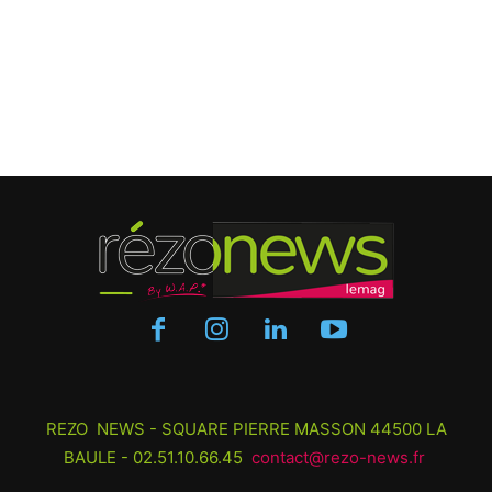
REZO NEWS - SQUARE PIERRE MASSON 44500 LA
BAULE - 02.51.10.66.45
contact@rezo-news.fr