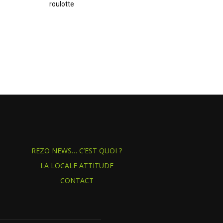
roulotte
REZO NEWS… C’EST QUOI ?
LA LOCALE ATTITUDE
CONTACT