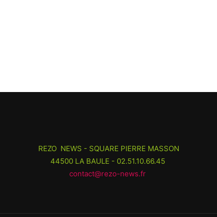
REZO NEWS - SQUARE PIERRE MASSON
44500 LA BAULE - 02.51.10.66.45
contact@rezo-news.fr