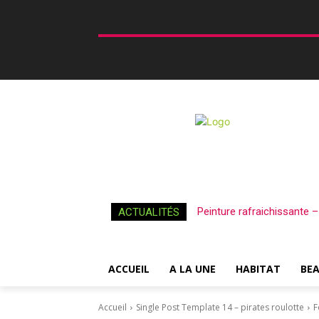
Peinture rafraichissante 
ACTUALITÉS
ACCUEIL
A LA UNE
HABITAT
BE
Accueil
Single Post Template 14 – pirates roulotte
F