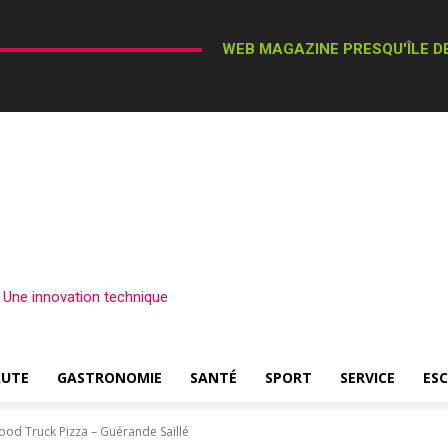
WEB MAGAZINE PRESQU'ÎLE DE
– Une innovation technique
AUTE
GASTRONOMIE
SANTÉ
SPORT
SERVICE
ES
ood Truck Pizza – Guérande Saillé