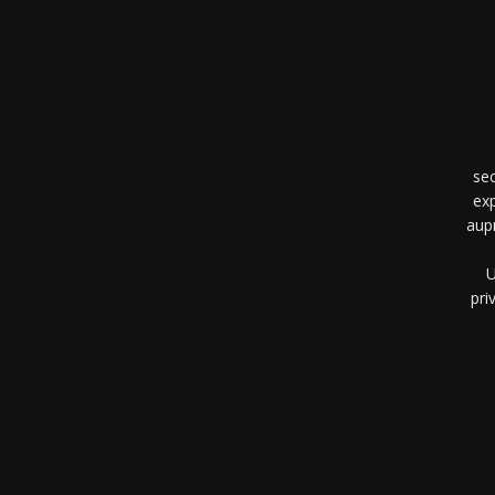
se
exp
aup
U
pri