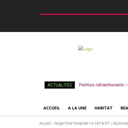
Peinture rafraichissante 
ACTUALITÉS
ACCUEIL
A LA UNE
HABITAT
BE
Accueil
Single Post Template 14 -HIT & FIT
Electrost