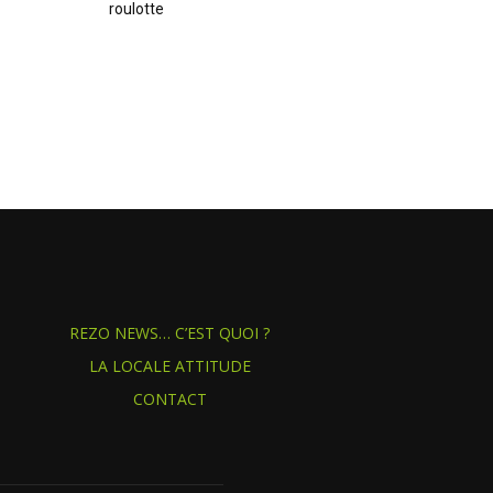
roulotte
REZO NEWS… C’EST QUOI ?
LA LOCALE ATTITUDE
CONTACT