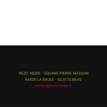
REZO NEWS - SQUARE PIERRE MASSON
44500 LA BAULE - 02.51.10.66.45
contact@rezo-news.fr