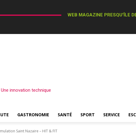
WEB MAGAZINE PRESQU'ÎLE DE
– Une innovation technique
AUTE
GASTRONOMIE
SANTÉ
SPORT
SERVICE
ES
imulation Saint Nazaire – HIT & FIT