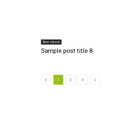
Non classé
Sample post title 8
1
2
3