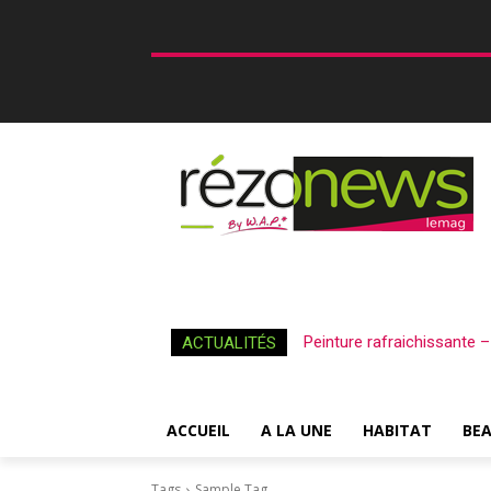
Peinture rafraichissante 
ACTUALITÉS
ACCUEIL
A LA UNE
HABITAT
BE
Tags
Sample Tag