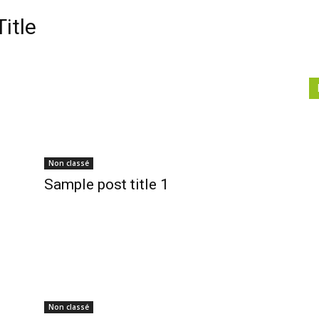
itle
Non classé
Sample post title 1
Non classé