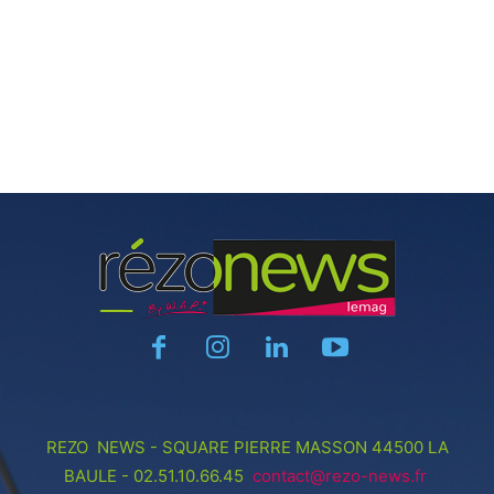
REZO NEWS - SQUARE PIERRE MASSON 44500 LA
BAULE - 02.51.10.66.45
contact@rezo-news.fr