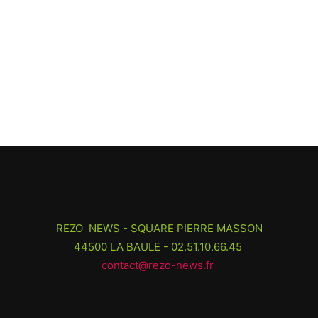
REZO NEWS - SQUARE PIERRE MASSON
44500 LA BAULE - 02.51.10.66.45
contact@rezo-news.fr