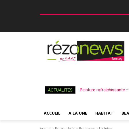
Peinture rafraichissante 
ACTUALITÉS
ACCUEIL
A LA UNE
HABITAT
BE
Accueil
Escapade à Le Pouliguen
La_Jetee