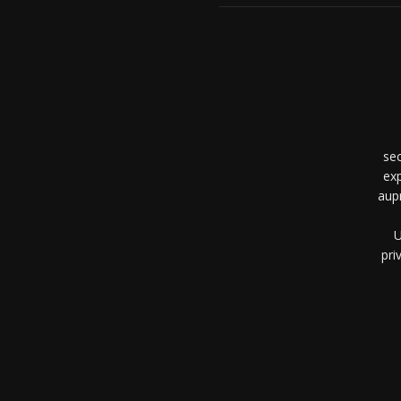
se
exp
aup
U
pri