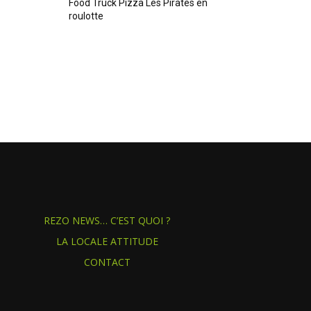
Food Truck Pizza Les Pirates en
roulotte
REZO NEWS… C’EST QUOI ?
LA LOCALE ATTITUDE
CONTACT