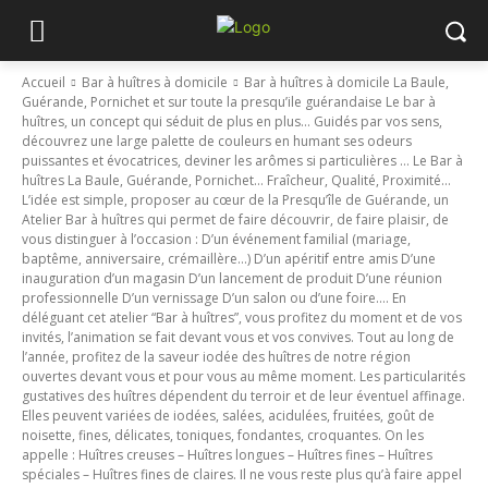
Accueil
Bar à huîtres à domicile
Bar à huîtres à domicile La Baule,
Guérande, Pornichet et sur toute la presqu’ile guérandaise Le bar à
huîtres, un concept qui séduit de plus en plus… Guidés par vos sens,
découvrez une large palette de couleurs en humant ses odeurs
puissantes et évocatrices, deviner les arômes si particulières … Le Bar à
huîtres La Baule, Guérande, Pornichet… Fraîcheur, Qualité, Proximité…
L’idée est simple, proposer au cœur de la Presqu’île de Guérande, un
Atelier Bar à huîtres qui permet de faire découvrir, de faire plaisir, de
vous distinguer à l’occasion : D’un événement familial (mariage,
baptême, anniversaire, crémaillère…) D’un apéritif entre amis D’une
inauguration d’un magasin D’un lancement de produit D’une réunion
professionnelle D’un vernissage D’un salon ou d’une foire…. En
déléguant cet atelier “Bar à huîtres”, vous profitez du moment et de vos
invités, l’animation se fait devant vous et vos convives. Tout au long de
l’année, profitez de la saveur iodée des huîtres de notre région
ouvertes devant vous et pour vous au même moment. Les particularités
gustatives des huîtres dépendent du terroir et de leur éventuel affinage.
Elles peuvent variées de iodées, salées, acidulées, fruitées, goût de
noisette, fines, délicates, toniques, fondantes, croquantes. On les
appelle : Huîtres creuses – Huîtres longues – Huîtres fines – Huîtres
spéciales – Huîtres fines de claires. Il ne vous reste plus qu’à faire appel