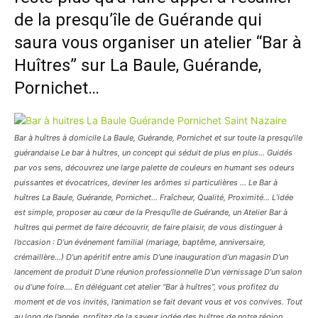
de la presqu’île de Guérande qui
saura vous organiser un atelier “Bar à
Huîtres” sur La Baule, Guérande,
Pornichet…
Bar à huîtres à domicile La Baule, Guérande, Pornichet et sur toute la presqu’ile
guérandaise Le bar à huîtres, un concept qui séduit de plus en plus… Guidés
par vos sens, découvrez une large palette de couleurs en humant ses odeurs
puissantes et évocatrices, deviner les arômes si particulières … Le Bar à
huîtres La Baule, Guérande, Pornichet… Fraîcheur, Qualité, Proximité… L’idée
est simple, proposer au cœur de la Presqu’île de Guérande, un Atelier Bar à
huîtres qui permet de faire découvrir, de faire plaisir, de vous distinguer à
l’occasion : D’un événement familial (mariage, baptême, anniversaire,
crémaillère…) D’un apéritif entre amis D’une inauguration d’un magasin D’un
lancement de produit D’une réunion professionnelle D’un vernissage D’un salon
ou d’une foire…. En déléguant cet atelier “Bar à huîtres”, vous profitez du
moment et de vos invités, l’animation se fait devant vous et vos convives. Tout
au long de l’année, profitez de la saveur iodée des huîtres de notre région