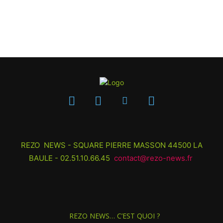
REZO NEWS - SQUARE PIERRE MASSON 44500 LA
BAULE - 02.51.10.66.45
contact@rezo-news.fr
REZO NEWS… C’EST QUOI ?