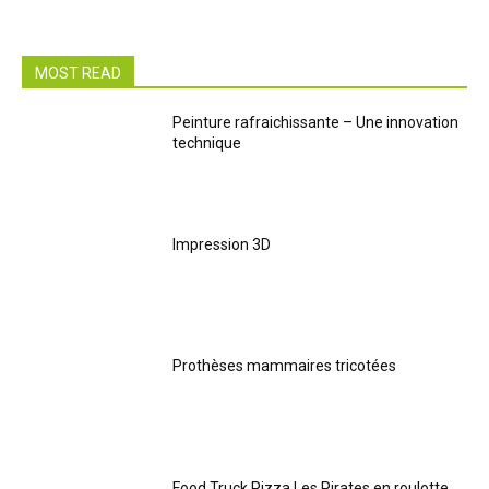
MOST READ
Peinture rafraichissante – Une innovation
technique
Impression 3D
Prothèses mammaires tricotées
Food Truck Pizza Les Pirates en roulotte