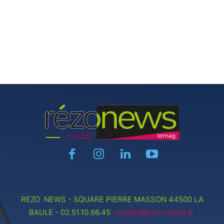
REZO NEWS - SQUARE PIERRE MASSON 44500 LA
BAULE - 02.51.10.66.45
contact@rezo-news.fr