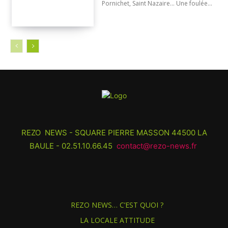
Pornichet, Saint Nazaire... Une foulée...
REZO NEWS - SQUARE PIERRE MASSON 44500 LA
BAULE - 02.51.10.66.45
contact@rezo-news.fr
REZO NEWS… C’EST QUOI ?
LA LOCALE ATTITUDE