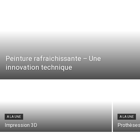
Peinture rafraichissante – Une
innovation technique
A LA UNE
A LA UNE
Impression 3D
Prothèses