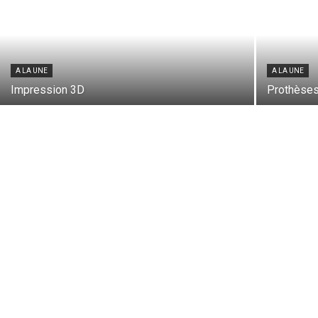
A LA UNE
A LA UNE
Impression 3D
Prothèses