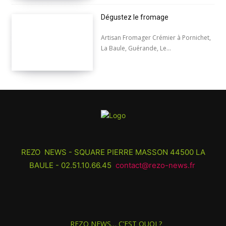
Dégustez le fromage
Artisan Fromager Crémier à Pornichet,
La Baule, Guérande, Le...
REZO NEWS - SQUARE PIERRE MASSON 44500 LA
BAULE - 02.51.10.66.45
contact@rezo-news.fr
REZO NEWS… C’EST QUOI ?