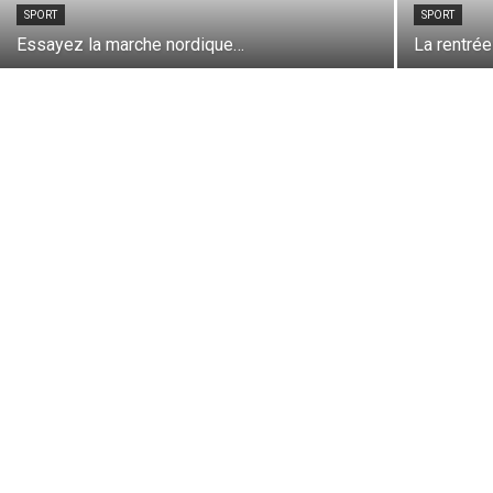
SPORT
SPORT
Essayez la marche nordique…
La rentrée