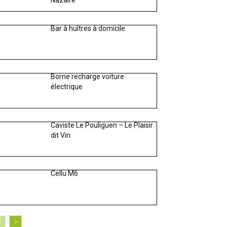
Nazaire
Bar à huîtres à domicile
Borne recharge voiture
électrique
Caviste Le Pouliguen – Le Plaisir
dit Vin
Cellu M6