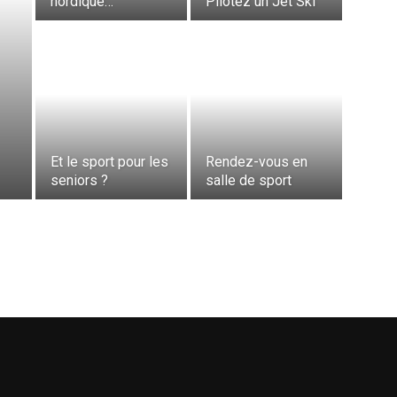
nordique…
Pilotez un Jet Ski
Et le sport pour les
Rendez-vous en
seniors ?
salle de sport